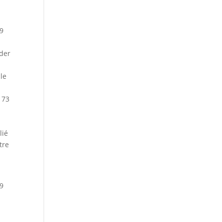
09
nder
cle
 73
lié
tre
09