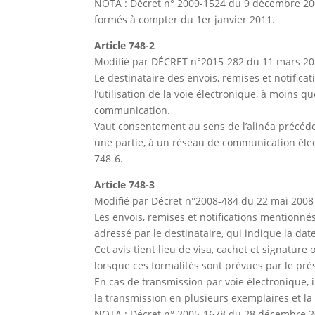
NOTA : Décret n° 2009-1524 du 9 décembre 2009
formés à compter du 1er janvier 2011.
Article 748-2
Modifié par DÉCRET n°2015-282 du 11 mars 201
Le destinataire des envois, remises et notifica
l’utilisation de la voie électronique, à moins 
communication.
Vaut consentement au sens de l’alinéa précéden
une partie, à un réseau de communication électr
748-6.
Article 748-3
Modifié par Décret n°2008-484 du 22 mai 2008 
Les envois, remises et notifications mentionnés 
adressé par le destinataire, qui indique la date 
Cet avis tient lieu de visa, cachet et signatur
lorsque ces formalités sont prévues par le pré
En cas de transmission par voie électronique, i
la transmission en plusieurs exemplaires et la 
NOTA : Décret n° 2005-1678 du 28 décembre 2005 