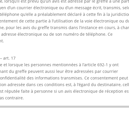
, lorsqu’il est prévu qu’un avis est adressé par le greffe à une par
yen d’un courrier électronique ou d’un message écrit, transmis, sel
éléphone qu’elle a préalablement déclaré à cette fin à la juridictio
tement de cette partie à l’utilisation de la voie électronique ou d
, pour les avis du greffe transmis dans l’instance en cours, à cha
on adresse électronique ou de son numéro de téléphone. Ce
t.
 art. 17
e et lorsque les personnes mentionnées à l’article 692-1 y ont
ant du greffe peuvent aussi leur être adressées par courrier
confidentialité des informations transmises. Ce consentement peut
on adressée dans ces conditions est, à l’égard du destinataire, cel
st réputée faite à personne si un avis électronique de réception es
as contraire.