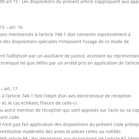
 art 15 : Les dispositions du présent article s’appliquent aux app
5 – art. 16
tions mentionnés à l’article 748-1 doit consentir expressément à
que des dispositions spéciales n’imposent l’usage de ce mode de
t l’adhésion par un auxiliaire de justice, assistant ou représentan
onique tel que défini par un arrêté pris en application de l’articl
– art. 17
à l’article 748-1 font l’objet d’un avis électronique de réception
et, le cas échéant, l’heure de celle-ci.
e ou autre mention de réception qui sont apposés sur l’acte ou sa co
sent code.
l n’est pas fait application des dispositions du présent code prévo
restitution matérielle des actes et pièces remis ou notifiés.
article 88 : Par dérogation aux dispositions de l’article 87, l’arti