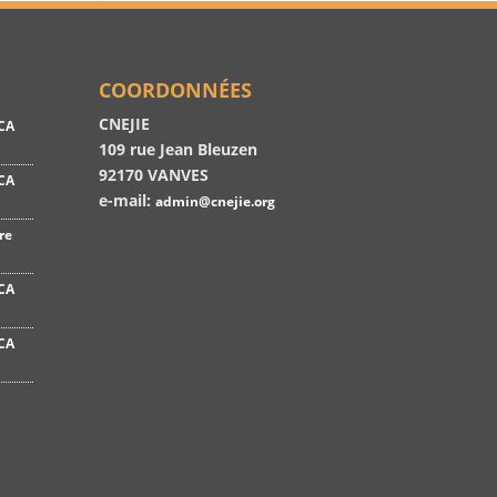
COORDONNÉES
CNEJIE
CA
109 rue Jean Bleuzen
92170 VANVES
CA
e-mail:
admin@cnejie.org
re
CA
CA