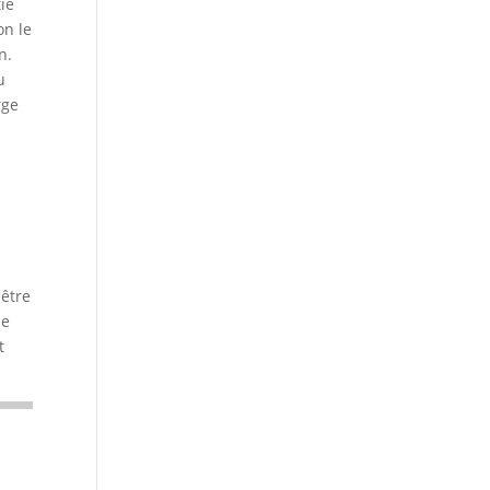
tie
on le
n.
u
rge
 être
le
t