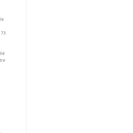
cle
 73
lié
tre