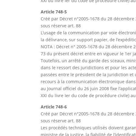
XXI du livre Ier du code de procédure civile) au 
Article 748-5
Créé par Décret n°2005-1678 du 28 décembre 2
sous réserve art. 88
L’usage de la communication par voie électroni
la délivrance, sur support papier, de l’expéditi
NOTA : Décret n° 2005-1678 du 28 décembre 2005 
73 du présent décret entre en vigueur le 1er j
Toutefois, un arrêté du garde des sceaux, minist
dans le ressort des juridictions et pour les a
passées entre le président de la juridiction et 
recours à la communication électronique dans l
au Journal officiel du 26 juin 2008 fixe l’appli
XXI du livre Ier du code de procédure civile) au 
Article 748-6
Créé par Décret n°2005-1678 du 28 décembre 2
sous réserve art. 88
Les procédés techniques utilisés doivent garan
ministre de la justice, la fiabilité de l’identif