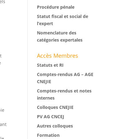
els
Procédure pénale
Statut fiscal et social de
l’expert
Nomenclature des
catégories expertales
Accès Membres
t
e
Statuts et RI
Comptes-rendus AG – AGE
CNEJIE
Comptes-rendus et notes
internes
Colloques CNEJIE
pie
PV AG CNCEJ
yant
Autres colloques
Formation
cle