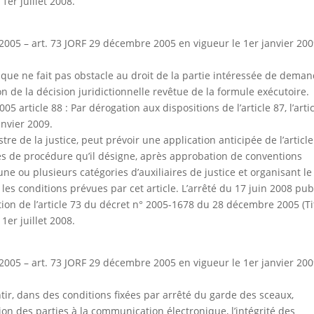
1er juillet 2008.
005 – art. 73 JORF 29 décembre 2005 en vigueur le 1er janvier 20
que ne fait pas obstacle au droit de la partie intéressée de dema
on de la décision juridictionnelle revêtue de la formule exécutoire.
article 88 : Par dérogation aux dispositions de l’article 87, l’arti
anvier 2009.
re de la justice, peut prévoir une application anticipée de l’article
ctes de procédure qu’il désigne, après approbation de conventions
une ou plusieurs catégories d’auxiliaires de justice et organisant le
es conditions prévues par cet article. L’arrêté du 17 juin 2008 pub
cation de l’article 73 du décret n° 2005-1678 du 28 décembre 2005 (Ti
1er juillet 2008.
005 – art. 73 JORF 29 décembre 2005 en vigueur le 1er janvier 20
tir, dans des conditions fixées par arrêté du garde des sceaux,
ication des parties à la communication électronique, l’intégrité des