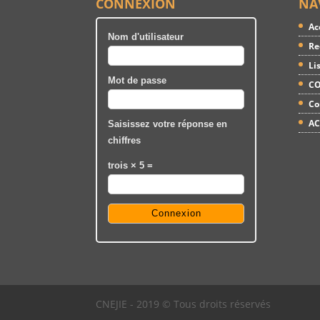
CONNEXION
NA
Ac
Nom d'utilisateur
Re
Li
Mot de passe
CO
Co
AC
Saisissez votre réponse en
chiffres
trois × 5 =
CNEJIE - 2019 © Tous droits réservés