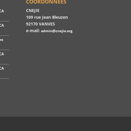
COORDONNÉES
CNEJIE
CA
109 rue Jean Bleuzen
92170 VANVES
CA
e-mail:
admin@cnejie.org
re
CA
CA