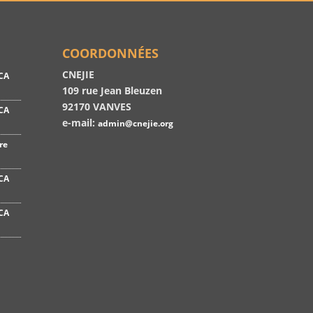
COORDONNÉES
CNEJIE
CA
109 rue Jean Bleuzen
92170 VANVES
CA
e-mail:
admin@cnejie.org
re
CA
CA