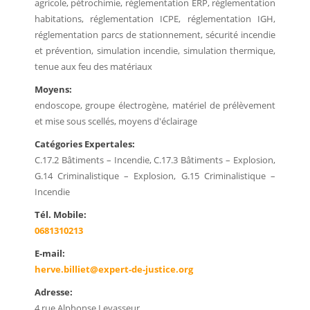
agricole, pétrochimie, réglementation ERP, réglementation
habitations, réglementation ICPE, réglementation IGH,
réglementation parcs de stationnement, sécurité incendie
et prévention, simulation incendie, simulation thermique,
tenue aux feu des matériaux
Moyens:
endoscope, groupe électrogène, matériel de prélèvement
et mise sous scellés, moyens d'éclairage
Catégories Expertales:
C.17.2 Bâtiments – Incendie, C.17.3 Bâtiments – Explosion,
G.14 Criminalistique – Explosion, G.15 Criminalistique –
Incendie
Tél. Mobile:
0681310213
E-mail:
herve.billiet@expert-de-justice.org
Adresse:
4 rue Alphonse Levasseur