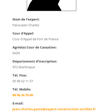
Nom de l'expert:
Pavia Jean Charles
Cour d'Appel:
Cour d'Appel de Fort de France
Agréé(e) Cour de Cassation:
NON
Département d'inscription:
972 Martinique
Tél. Fixe:
05 96 52 11 57
Tél. Mobile:
06 96 34 79 46
E-mail:
jean-charles.pavia@expert-construction-antilles.fr